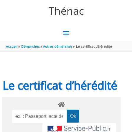
Aller au contenu
Aller au pied de page
Thénac
MENU
PRINCIPAL
Accueil
Démarches
Autres démarches
Le certificat d’hérédité
Le certificat d’hérédité