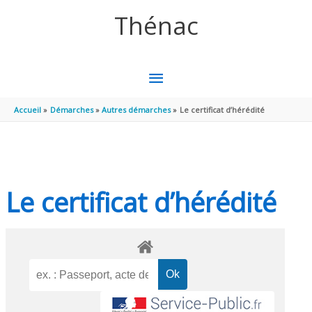
Aller au contenu
Aller au pied de page
Thénac
MENU
PRINCIPAL
Accueil
Démarches
Autres démarches
Le certificat d’hérédité
Le certificat d’hérédité