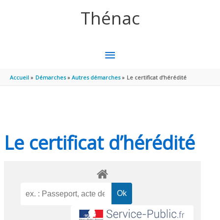
Aller au contenu
Aller au pied de page
Thénac
MENU
PRINCIPAL
Accueil
Démarches
Autres démarches
Le certificat d’hérédité
Le certificat d’hérédité