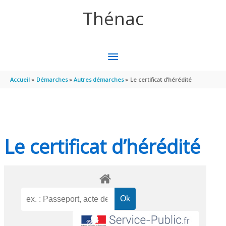
Aller au contenu
Aller au pied de page
Thénac
MENU
PRINCIPAL
Accueil
Démarches
Autres démarches
Le certificat d’hérédité
Le certificat d’hérédité