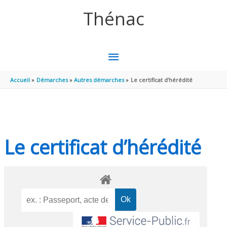
Aller au contenu
Aller au pied de page
Thénac
MENU
PRINCIPAL
Accueil
Démarches
Autres démarches
Le certificat d’hérédité
Le certificat d’hérédité