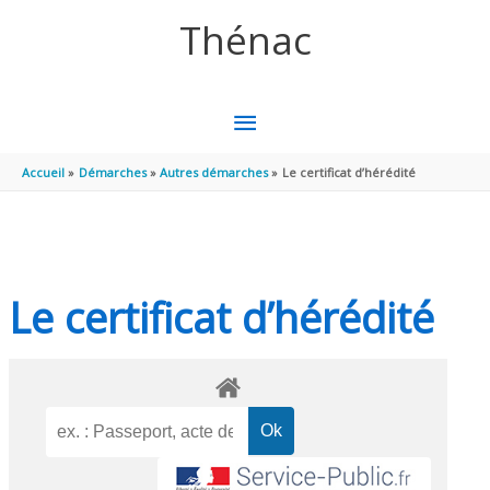
Aller au contenu
Aller au pied de page
Thénac
MENU
PRINCIPAL
Accueil
Démarches
Autres démarches
Le certificat d’hérédité
Le certificat d’hérédité