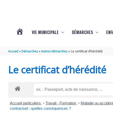
Aller au contenu
Aller au pied de page
VIE MUNICIPALE
DÉMARCHES
ENF
ACTUALITÉS
Accueil
Démarches
Autres démarches
Le certificat d’hérédité
DE
Le certificat d’hérédité
THÉNAC
Accueil particuliers
>
Travail - Formation
>
Maladie ou accident
contractuel : quelles conséquences ?