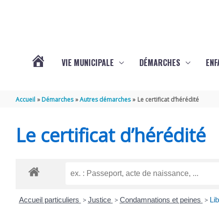
Aller au contenu
Aller au pied de page
VIE MUNICIPALE
DÉMARCHES
ENF
ACTUALITÉS
Accueil
Démarches
Autres démarches
Le certificat d’hérédité
DE
Le certificat d’hérédité
THÉNAC
Accueil particuliers
>
Justice
>
Condamnations et peines
>
Lib