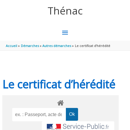
Aller au contenu
Aller au pied de page
Thénac
MENU
PRINCIPAL
Accueil
Démarches
Autres démarches
Le certificat d’hérédité
Le certificat d’hérédité