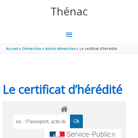
Aller au contenu
Aller au pied de page
Thénac
MENU
PRINCIPAL
Accueil
Démarches
Autres démarches
Le certificat d’hérédité
Le certificat d’hérédité