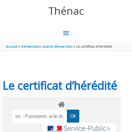
Aller au contenu
Aller au pied de page
Thénac
MENU
PRINCIPAL
Accueil
Démarches
Autres démarches
Le certificat d’hérédité
Le certificat d’hérédité