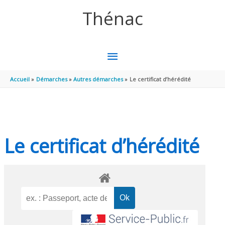
Aller au contenu
Aller au pied de page
Thénac
MENU
PRINCIPAL
Accueil
Démarches
Autres démarches
Le certificat d’hérédité
Le certificat d’hérédité