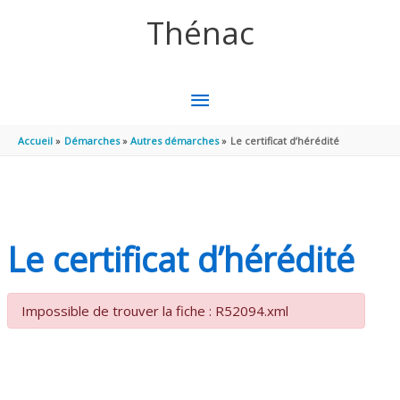
Aller au contenu
Aller au pied de page
Thénac
MENU
PRINCIPAL
Accueil
Démarches
Autres démarches
Le certificat d’hérédité
Le certificat d’hérédité
Impossible de trouver la fiche : R52094.xml