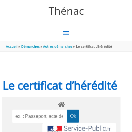
Aller au contenu
Aller au pied de page
Thénac
MENU
PRINCIPAL
Accueil
Démarches
Autres démarches
Le certificat d’hérédité
Le certificat d’hérédité