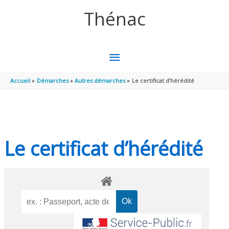
Aller au contenu
Aller au pied de page
Thénac
MENU
PRINCIPAL
Accueil
Démarches
Autres démarches
Le certificat d’hérédité
Le certificat d’hérédité