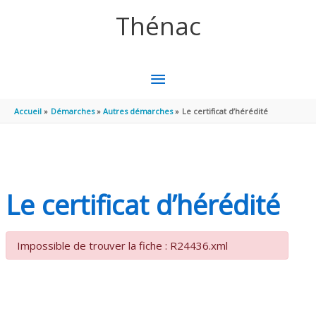
Aller au contenu
Aller au pied de page
Thénac
MENU
PRINCIPAL
Accueil
Démarches
Autres démarches
Le certificat d’hérédité
Le certificat d’hérédité
Impossible de trouver la fiche : R24436.xml