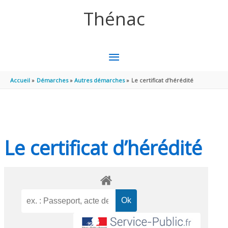
Aller au contenu
Aller au pied de page
Thénac
MENU
PRINCIPAL
Accueil
Démarches
Autres démarches
Le certificat d’hérédité
Le certificat d’hérédité