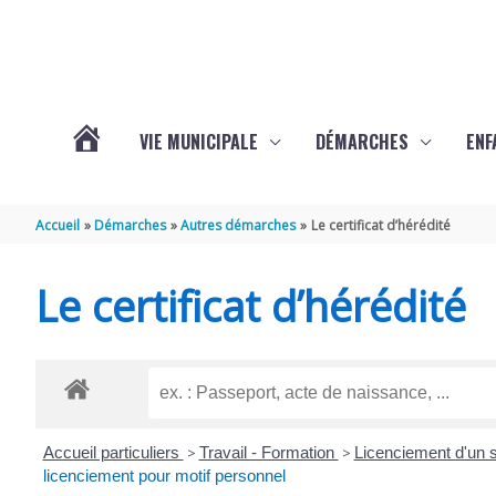
Aller au contenu
Aller au pied de page
VIE MUNICIPALE
DÉMARCHES
ENF
ACTUALITÉS
Accueil
Démarches
Autres démarches
Le certificat d’hérédité
DE
Le certificat d’hérédité
THÉNAC
Accueil particuliers
>
Travail - Formation
>
Licenciement d'un s
licenciement pour motif personnel