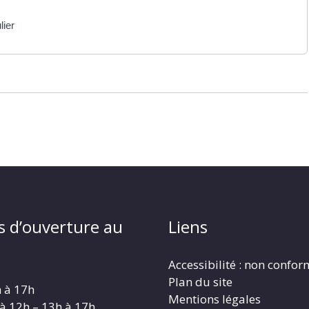
lier
s d’ouverture au
Liens
Accessibilité : non confo
Plan du site
h à 17h
Mentions légales
 à 12h – 13h à 17h