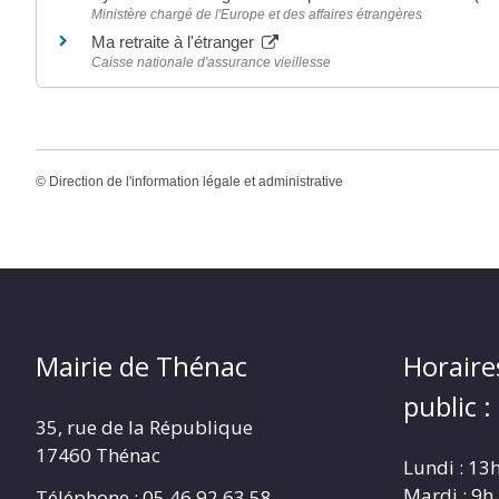
Ministère chargé de l'Europe et des affaires étrangères
Ma retraite à l'étranger
Caisse nationale d'assurance vieillesse
©
Direction de l'information légale et administrative
Mairie de Thénac
Horaire
public :
35, rue de la République
17460 Thénac
Lundi : 13
Mardi : 9h
Téléphone : 05.46.92.63.58