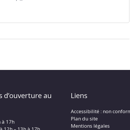
s d’ouverture au
Liens
Accessibilité : non confo
Plan du site
h à 17h
Mentions légales
 à 12h – 13h à 17h