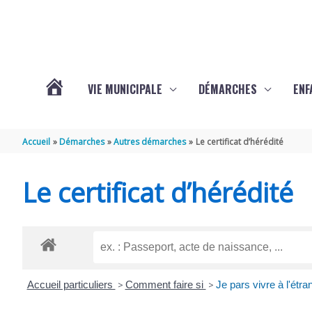
Aller au contenu
Aller au pied de page
VIE MUNICIPALE
DÉMARCHES
ENF
ACTUALITÉS
Accueil
Démarches
Autres démarches
Le certificat d’hérédité
DE
Le certificat d’hérédité
THÉNAC
Accueil particuliers
>
Comment faire si
>
Je pars vivre à l'étra