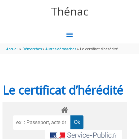
Aller au contenu
Aller au pied de page
Thénac
MENU
PRINCIPAL
Accueil
Démarches
Autres démarches
Le certificat d’hérédité
Le certificat d’hérédité