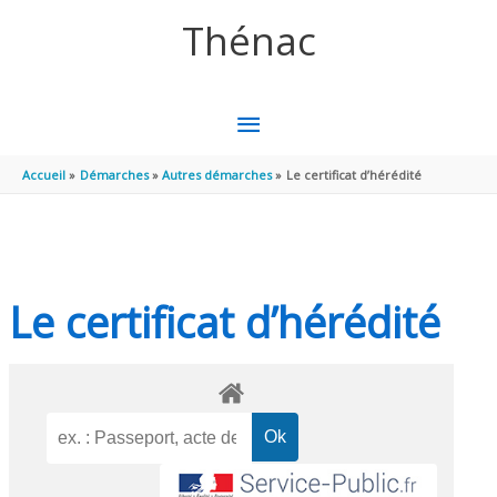
Aller au contenu
Aller au pied de page
Thénac
MENU
PRINCIPAL
Accueil
Démarches
Autres démarches
Le certificat d’hérédité
Le certificat d’hérédité