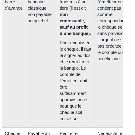
barré
bancaire
transmis à un
l'émetteur ne
d'avance
classique,
tiers (il est dit
contient pas la
non payable
non
somme
au guichet
endossable,
correspondante,
sauf au profit
le chèque sera
d'une banque
).
sans provision.
L'argent ne sera
Pour encaisser
pas créditée sur
le chèque, il faut
le compte du
le signer au dos
bénéficiaire.
et le remettre à
la banque. Le
compte de
l’émetteur doit
être
suffisamment
approvisionné
pour que le
chèque soit
encaissé.
Chèque
Payable au
Peut être
Nécessite une