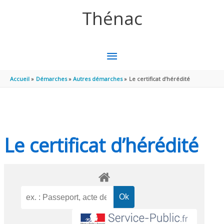
Aller au contenu
Aller au pied de page
Thénac
MENU
PRINCIPAL
Accueil
Démarches
Autres démarches
Le certificat d’hérédité
Le certificat d’hérédité