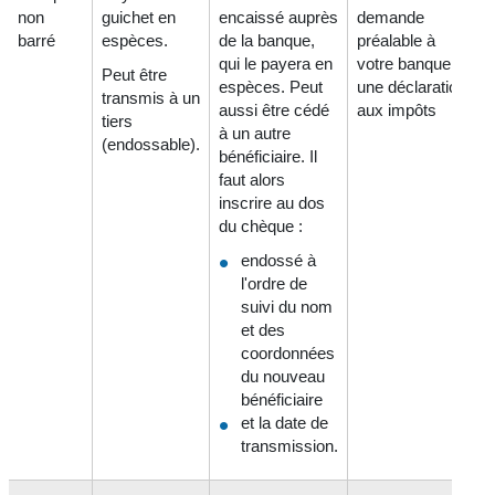
non
guichet en
encaissé auprès
demande
barré
espèces.
de la banque,
préalable à
qui le payera en
votre banque et
Peut être
espèces. Peut
une déclaration
transmis à un
aussi être cédé
aux impôts
tiers
à un autre
(endossable).
bénéficiaire. Il
faut alors
inscrire au dos
du chèque :
endossé à
l'ordre de
suivi du nom
et des
coordonnées
du nouveau
bénéficiaire
et la date de
transmission.