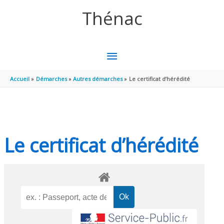
Aller au contenu
Aller au pied de page
Thénac
MENU
PRINCIPAL
Accueil
Démarches
Autres démarches
Le certificat d’hérédité
Le certificat d’hérédité