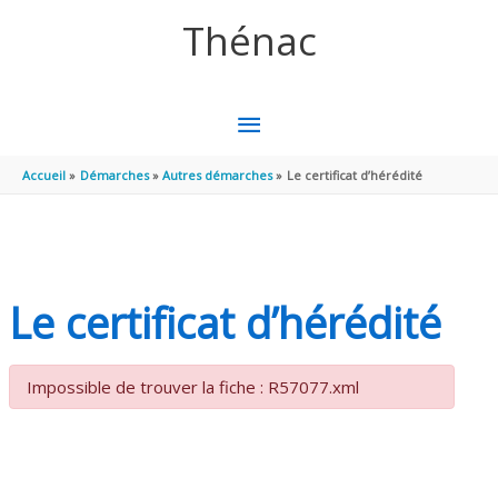
Aller au contenu
Aller au pied de page
Thénac
MENU
PRINCIPAL
Accueil
Démarches
Autres démarches
Le certificat d’hérédité
Le certificat d’hérédité
Impossible de trouver la fiche : R57077.xml