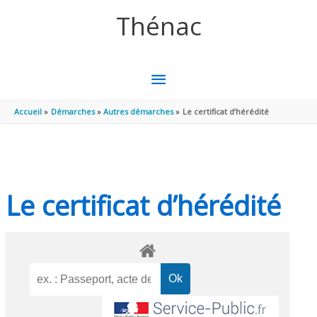
Aller au contenu
Aller au pied de page
Thénac
MENU
PRINCIPAL
Accueil
Démarches
Autres démarches
Le certificat d’hérédité
Le certificat d’hérédité