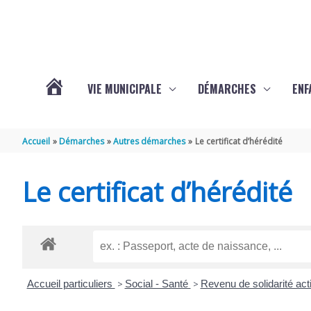
Aller au contenu
Aller au pied de page
VIE MUNICIPALE
DÉMARCHES
ENF
ACTUALITÉS
Accueil
Démarches
Autres démarches
Le certificat d’hérédité
DE
Le certificat d’hérédité
THÉNAC
Accueil particuliers
>
Social - Santé
>
Revenu de solidarité ac