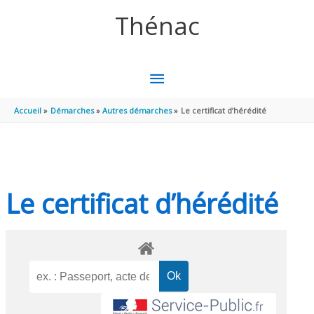
Aller au contenu
Aller au pied de page
Thénac
MENU
PRINCIPAL
Accueil
Démarches
Autres démarches
Le certificat d’hérédité
Le certificat d’hérédité