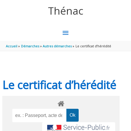
Aller au contenu
Aller au pied de page
Thénac
MENU
PRINCIPAL
Accueil
Démarches
Autres démarches
Le certificat d’hérédité
Le certificat d’hérédité