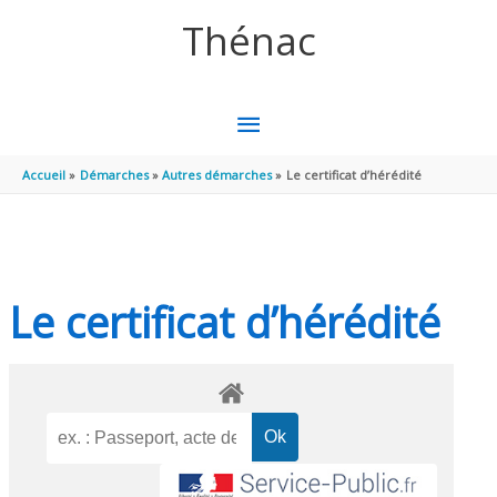
Aller au contenu
Aller au pied de page
Thénac
MENU
PRINCIPAL
Accueil
Démarches
Autres démarches
Le certificat d’hérédité
Le certificat d’hérédité