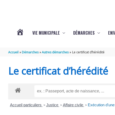
Aller au contenu
Aller au pied de page
VIE MUNICIPALE
DÉMARCHES
ENF
ACTUALITÉS
Accueil
Démarches
Autres démarches
Le certificat d’hérédité
DE
Le certificat d’hérédité
THÉNAC
Accueil particuliers
>
Justice
>
Affaire civile
>
Exécution d'une 