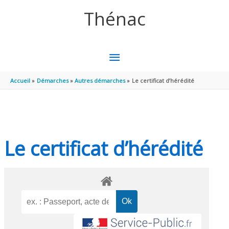
Aller au contenu
Aller au pied de page
Thénac
MENU
PRINCIPAL
Accueil
Démarches
Autres démarches
Le certificat d’hérédité
Le certificat d’hérédité