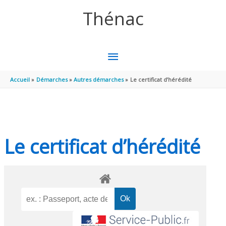
Aller au contenu
Aller au pied de page
Thénac
MENU
PRINCIPAL
Accueil
Démarches
Autres démarches
Le certificat d’hérédité
Le certificat d’hérédité