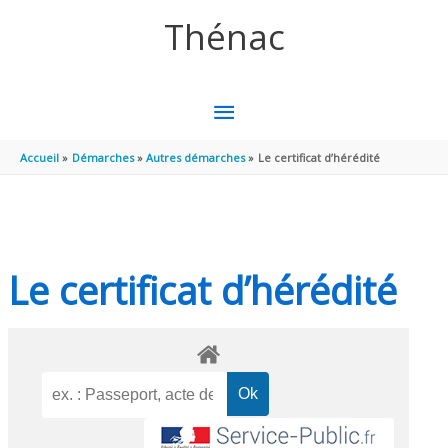
Aller au contenu
Aller au pied de page
Thénac
MENU
PRINCIPAL
Accueil
Démarches
Autres démarches
Le certificat d’hérédité
Le certificat d’hérédité