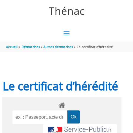
Aller au contenu
Aller au pied de page
Thénac
MENU
PRINCIPAL
Accueil
Démarches
Autres démarches
Le certificat d’hérédité
Le certificat d’hérédité