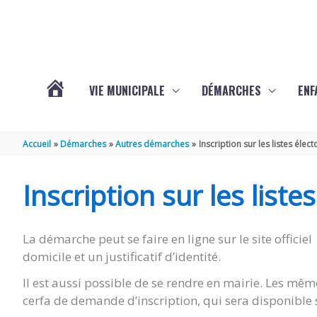
Aller au contenu
Aller au pied de page
VIE MUNICIPALE
DÉMARCHES
ENF
ACTUALITÉS
Accueil
Démarches
Autres démarches
Inscription sur les listes élect
DE
Inscription sur les liste
THÉNAC
La démarche peut se faire en ligne sur le site officiel 
domicile et un justificatif d’identité.
Il est aussi possible de se rendre en mairie. Les m
cerfa de demande d’inscription, qui sera disponible 