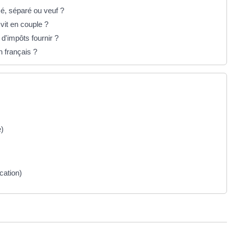
cé, séparé ou veuf ?
 vit en couple ?
 d'impôts fournir ?
n français ?
e)
cation)