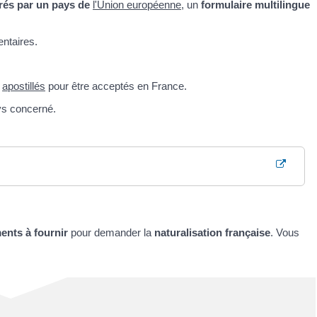
rés par un pays de
l'Union européenne
, un
formulaire multilingue
ntaires.
u
apostillés
pour être acceptés en France.
ys concerné.
nts à fournir
pour demander la
naturalisation française
. Vous