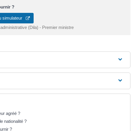
urnir ?
u simulateur
 administrative (Dila) - Premier ministre
eur agréé ?
de nationalité ?
urnir ?