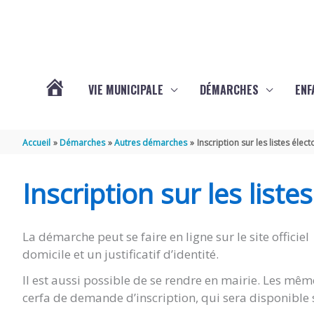
Aller au contenu
Aller au pied de page
VIE MUNICIPALE
DÉMARCHES
ENF
ACTUALITÉS
Accueil
Démarches
Autres démarches
Inscription sur les listes élect
DE
Inscription sur les liste
THÉNAC
La démarche peut se faire en ligne sur le site officiel 
domicile et un justificatif d’identité.
Il est aussi possible de se rendre en mairie. Les m
cerfa de demande d’inscription, qui sera disponible 