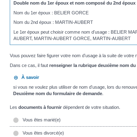
Double nom du 1
er
époux et nom composé du 2
nd
époux
Nom du 1
er
époux : BELIER GORCE
Nom du 2
nd
époux : MARTIN-AUBERT
Le 1
er
époux peut choisir comme nom d'usage : BELIE
AUBERT, MARTIN-AUBERT GORCE, MARTIN-AUBERT
Vous pouvez faire figurer votre nom d'usage à la suite de votre nom
Dans ce cas, il faut
renseigner la rubrique
deuxième nom
du
À savoir
si vous ne voulez plus utiliser de nom d'usage, lors du renouvelle
Deuxième nom
du formulaire de demande
.
Les
documents à fournir
dépendent de votre situation.
Vous êtes marié(e)
Vous êtes divorcé(e)