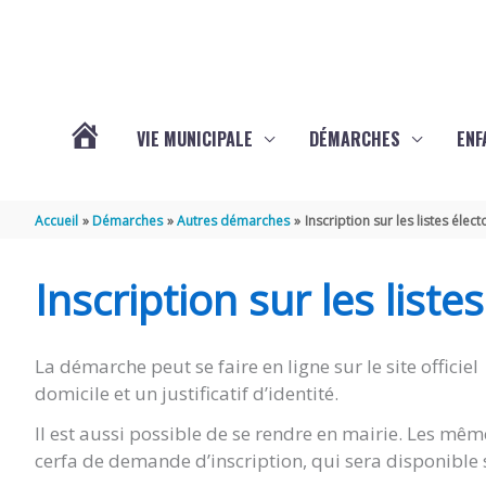
Aller au contenu
Aller au pied de page
VIE MUNICIPALE
DÉMARCHES
ENF
ACTUALITÉS
Accueil
Démarches
Autres démarches
Inscription sur les listes élect
DE
Inscription sur les liste
THÉNAC
La démarche peut se faire en ligne sur le site officiel 
domicile et un justificatif d’identité.
Il est aussi possible de se rendre en mairie. Les m
cerfa de demande d’inscription, qui sera disponible 