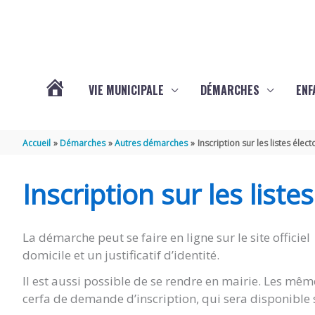
Aller au contenu
Aller au pied de page
VIE MUNICIPALE
DÉMARCHES
ENF
ACTUALITÉS
Accueil
Démarches
Autres démarches
Inscription sur les listes élect
DE
Inscription sur les liste
THÉNAC
La démarche peut se faire en ligne sur le site officiel 
domicile et un justificatif d’identité.
Il est aussi possible de se rendre en mairie. Les m
cerfa de demande d’inscription, qui sera disponible 