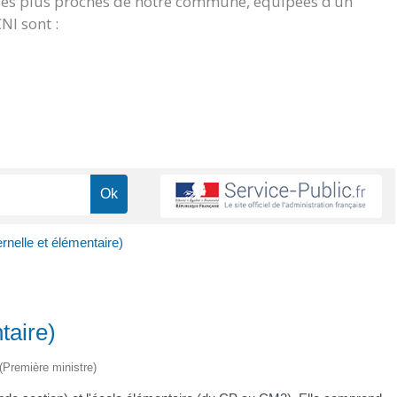
 les plus proches de notre commune, équipées d’un
NI sont :
rnelle et élémentaire)
taire)
 (Première ministre)