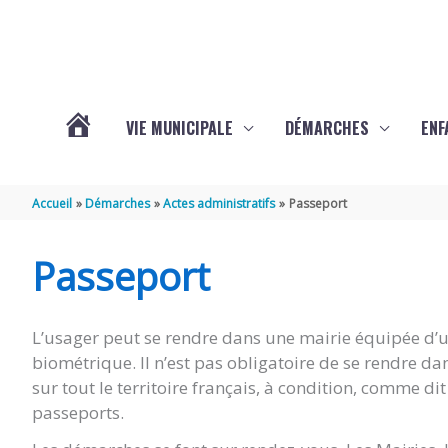
Aller au contenu
Aller au pied de page
VIE MUNICIPALE
DÉMARCHES
ENF
ACTUALITÉS
Accueil
Démarches
Actes administratifs
Passeport
DE
Passeport
THÉNAC
L’usager peut se rendre dans une mairie équipée d’un
biométrique. Il n’est pas obligatoire de se rendre d
sur tout le territoire français, à condition, comme d
passeports.