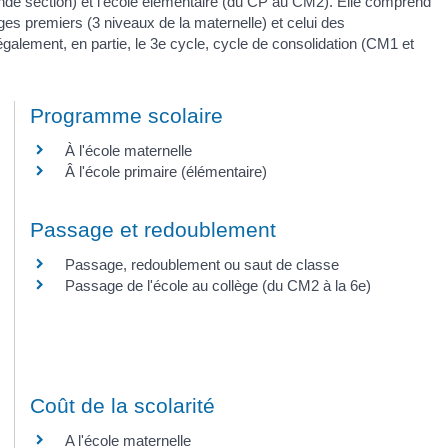
grande section) et l'école élémentaire (du CP au CM2). Elle comprend
es premiers (3 niveaux de la maternelle) et celui des
alement, en partie, le 3
e
cycle, cycle de consolidation (CM1 et
Programme scolaire
À l'école maternelle
Â l'école primaire (élémentaire)
Passage et redoublement
Passage, redoublement ou saut de classe
Passage de l'école au collège (du CM2 à la 6e)
Coût de la scolarité
A l'école maternelle