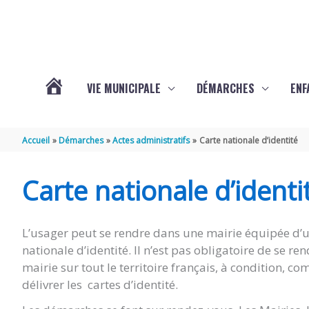
Aller au contenu
Aller au pied de page
VIE MUNICIPALE
DÉMARCHES
ENF
ACTUALITÉS
Accueil
Démarches
Actes administratifs
Carte nationale d’identité
DE
Carte nationale d’identi
THÉNAC
L’usager peut se rendre dans une mairie équipée d’un
nationale d’identité. Il n’est pas obligatoire de se 
mairie sur tout le territoire français, à condition,
délivrer les cartes d’identité.