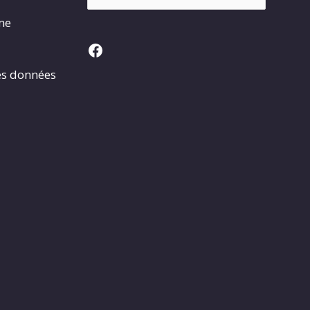
rme
Facebook
es données