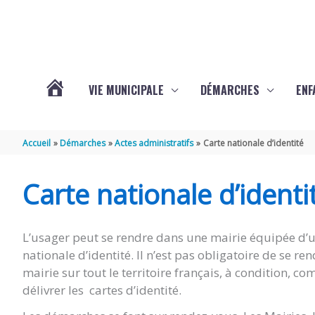
Aller au contenu
Aller au pied de page
VIE MUNICIPALE
DÉMARCHES
ENF
ACTUALITÉS
Accueil
Démarches
Actes administratifs
Carte nationale d’identité
DE
Carte nationale d’identi
THÉNAC
L’usager peut se rendre dans une mairie équipée d’un
nationale d’identité. Il n’est pas obligatoire de se 
mairie sur tout le territoire français, à condition,
délivrer les cartes d’identité.