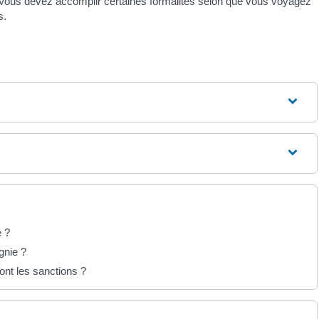
Vous devez accomplir certaines formalités selon que vous voyagez
s.
e ?
gnie ?
ont les sanctions ?