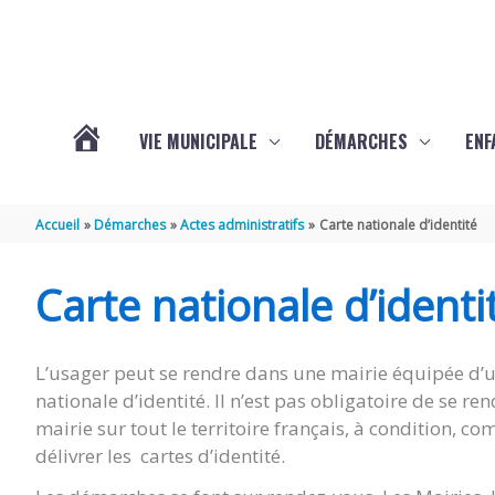
Aller au contenu
Aller au pied de page
VIE MUNICIPALE
DÉMARCHES
ENF
ACTUALITÉS
Accueil
Démarches
Actes administratifs
Carte nationale d’identité
DE
Carte nationale d’identi
THÉNAC
L’usager peut se rendre dans une mairie équipée d’un
nationale d’identité. Il n’est pas obligatoire de se 
mairie sur tout le territoire français, à condition,
délivrer les cartes d’identité.