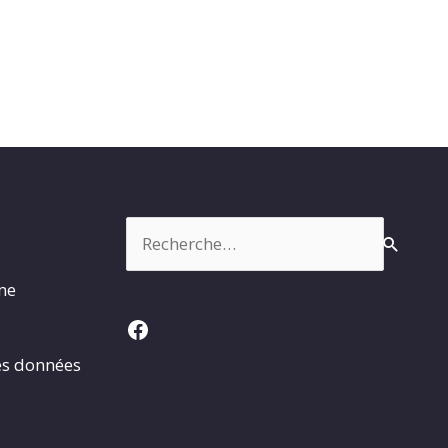
Rechercher :
rme
Facebook
es données