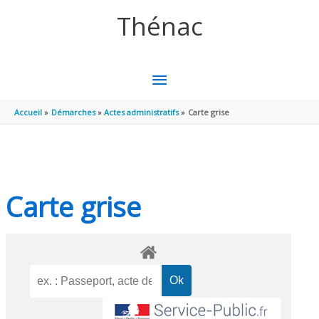
Aller au contenu
Aller au pied de page
Thénac
MENU
PRINCIPAL
Accueil
Démarches
Actes administratifs
Carte grise
Carte grise