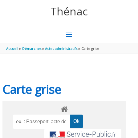
Aller au contenu
Aller au pied de page
Thénac
MENU
PRINCIPAL
Accueil
Démarches
Actes administratifs
Carte grise
Carte grise