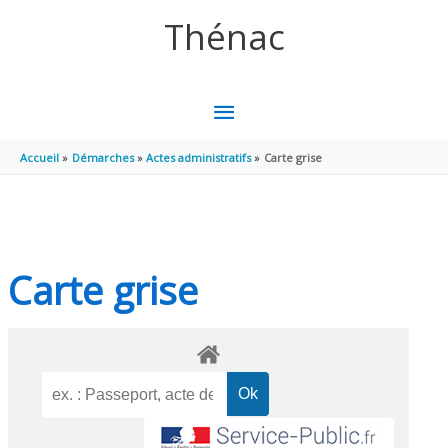
Aller au contenu
Aller au pied de page
Thénac
MENU
PRINCIPAL
Accueil
Démarches
Actes administratifs
Carte grise
Carte grise