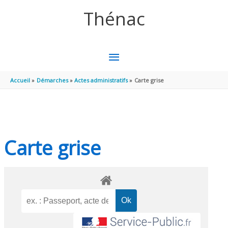
Aller au contenu
Aller au pied de page
Thénac
MENU
PRINCIPAL
Accueil
Démarches
Actes administratifs
Carte grise
Carte grise