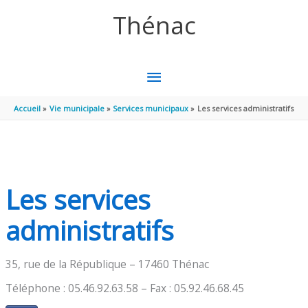
Aller au contenu
Aller au pied de page
Thénac
MENU
PRINCIPAL
Accueil
Vie municipale
Services municipaux
Les services administratifs
Les services
administratifs
35, rue de la République – 17460 Thénac
Téléphone : 05.46.92.63.58 – Fax : 05.92.46.68.45