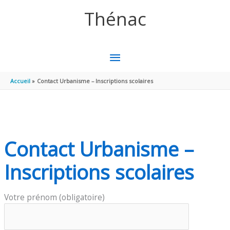
Panneau de gestion des cookies
Aller au contenu
Aller au pied de page
Thénac
MENU
PRINCIPAL
Accueil
Contact Urbanisme – Inscriptions scolaires
Contact Urbanisme –
Inscriptions scolaires
Votre prénom (obligatoire)