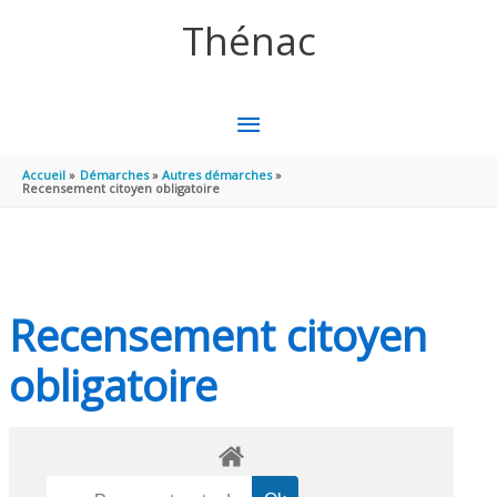
Aller au contenu
Aller au pied de page
Thénac
MENU
PRINCIPAL
Accueil
Démarches
Autres démarches
Recensement citoyen obligatoire
Recensement citoyen
obligatoire