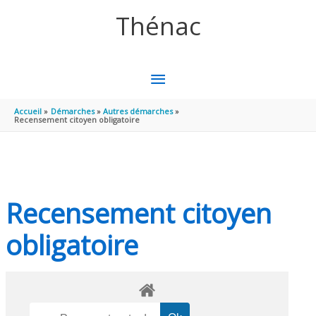
Aller au contenu
Aller au pied de page
Thénac
MENU
PRINCIPAL
Accueil
Démarches
Autres démarches
Recensement citoyen obligatoire
Recensement citoyen
obligatoire